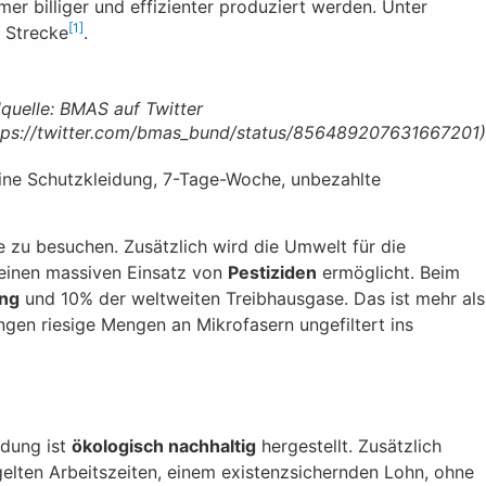
mer billiger und effizienter produziert werden. Unter
[1]
r Strecke
.
dquelle: BMAS auf Twitter
tps://twitter.com/bmas_bund/status/856489207631667201)
eine Schutzkleidung, 7-Tage-Woche, unbezahlte
le zu besuchen. Zusätzlich wird die Umwelt für die
 einen massiven Einsatz von
Pestiziden
ermöglicht. Beim
ng
und 10% der weltweiten Treibhausgase. Das ist mehr als
ngen riesige Mengen an Mikrofasern ungefiltert ins
eidung ist
ökologisch nachhaltig
hergestellt. Zusätzlich
elten Arbeitszeiten, einem existenzsichernden Lohn, ohne