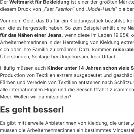
Der
Weltmarkt für Bekleidung
ist einer der größten Märkte
diesem Druck von „
Fast Fashion
“ und „
Mode-Hauls
“ bleib
Vom dem Geld, das Du für ein Kleidungsstück bezahlst, kom
an, die es hergestellt haben. So zum Beispiel erhält eine
Nä
für das Nähen einer Jeans
, wenn diese im Laden 19.95€ ko
ArbeiternehmerInnen in der Herstellung von Kleidung ext
sich oder ihre Familie zu ernähren. Dazu kommen
miserabl
Überstunden, Schläge bei Ungehorsam, kein Urlaub.
Häufig müssen auch
Kinder unter 14 Jahren schon viele 
Produktion von Textilien extrem ausgebeutet und geschäd
Färben und Veredeln von Textilien entstehen nach Schätz
alle internationalen Flüge und die Seeschifffahrt zusammen
Meer. Wollen wir da mitspielen?
Es geht besser!
Es gibt mittlerweile AnbieterInnen von Kleidung, die unter
„
müssen die Arbeiternehmer:innen ein bestimmtes Mindestalt