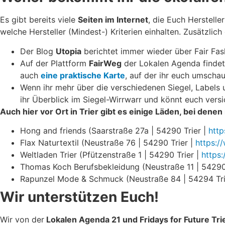
Es gibt bereits viele
Seiten im Internet
, die Euch Herstell
welche Hersteller (Mindest-) Kriterien einhalten. Zusätzlich
Der Blog
Utopia
berichtet immer wieder über Fair Fash
Auf der Plattform
FairWeg
der Lokalen Agenda findet 
auch
eine praktische Karte
, auf der ihr euch umscha
Wenn ihr mehr über die verschiedenen Siegel, Labels u
ihr Überblick im Siegel-Wirrwarr und könnt euch versic
Auch hier vor Ort in Trier gibt es einige Läden, bei dene
Hong and friends (Saarstraße 27a | 54290 Trier |
htt
Flax Naturtextil (Neustraße 76 | 54290 Trier |
https:/
Weltladen Trier (Pfützenstraße 1 | 54290 Trier |
https:
Thomas Koch Berufsbekleidung (Neustraße 11 | 54290
Rapunzel Mode & Schmuck (Neustraße 84 | 54294 Tri
Wir unterstützen Euch!
Wir von der
Lokalen Agenda 21 und Fridays for Future Tri