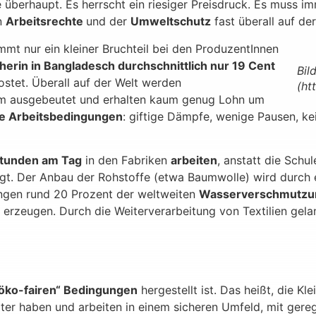
 überhaupt. Es herrscht ein riesiger Preisdruck. Es muss im
en
Arbeitsrechte
und der
Umweltschutz
fast überall auf de
mt nur ein kleiner Bruchteil bei den ProduzentInnen
herin in Bangladesch durchschnittlich nur 19 Cent
Bil
stet. Überall auf der Welt werden
(ht
rem ausgebeutet und erhalten kaum genug Lohn um
e Arbeitsbedingungen
: giftige Dämpfe, wenige Pausen, k
Stunden am Tag
in den Fabriken
arbeiten
, anstatt die Schu
igt. Der Anbau der Rohstoffe (etwa Baumwolle) wird durch
ungen rund 20 Prozent der weltweiten
Wasserverschmutzu
 erzeugen. Durch die Weiterverarbeitung von Textilien gela
öko-fairen“ Bedingungen
hergestellt ist. Das heißt, die Kl
er haben und arbeiten in einem sicheren Umfeld, mit gereg