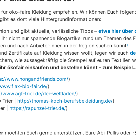
er für öko-faire Kleidung empfehlen. Wir können Euch folge
 gibt es dort viele Hintergrundinformationen:
ion und gibt aktuelle, verlässliche Tipps –
etwa hier über
ihr nicht nur spannende Blogartikel rund um Themen des Fa
uen und nach Anbieter:innen in der Region suchen könnt
!
nd Zertifikate auf Kleidung wissen wollt, legen wir euch
de
hern, wie aussagekräftig die Stempel auf euren Textilien wi
n ihr ökofair einkaufen und bestellen könnt – zum Beispiel
ps://www.hongandfriends.com/
)
/www.flax-bio-fair.de/
)
//www.agf-trier.de/der-weltladen/
)
 Trier |
http://thomas-koch-berufsbekleidung.de/
)
er |
https://rapunzel-trier.de/
)
er
möchten Euch gerne unterstützen, Eure Abi-Pullis oder -S