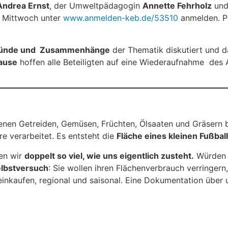
Andrea Ernst
, der Umweltpädagogin
Annette Fehrholz
und
s Mittwoch unter
www.anmelden-keb.de/53510
anmelden. Pa
ründe und Zusammenhänge
der Thematik diskutiert und 
ause
hoffen alle Beteiligten auf eine Wiederaufnahme des
jenen Getreiden, Gemüsen, Früchten, Ölsaaten und Gräsern 
re verarbeitet. Es entsteht die
Fläche eines kleinen Fußbal
hen wir
doppelt so viel, wie uns eigentlich zusteht.
Würden s
elbstversuch
: Sie wollen ihren Flächenverbrauch verringern
inkaufen, regional und saisonal. Eine Dokumentation über 