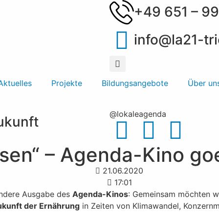
+49 651 – 99
info@la21-tri
Aktuelles
Projekte
Bildungsangebote
Über un
@lokaleagenda
Zukunft
en“ – Agenda-Kino goes
21.06.2020
17:01
sondere Ausgabe des
Agenda-Kinos
: Gemeinsam möchten wi
ukunft der Ernährung
in Zeiten von Klimawandel, Konzern