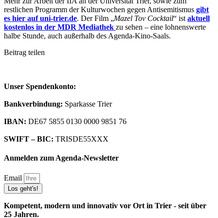
Mehr zur Arbeit der IIA an der Universität Trier, sowie zum
restlichen Programm der Kulturwochen gegen Antisemitismus
gibt
es hier auf uni-trier.de
. Der Film „
Mazel Tov Cocktail
“ ist
aktuell
kostenlos in der MDR Mediathek
zu sehen – eine lohnenswerte
halbe Stunde, auch außerhalb des Agenda-Kino-Saals.
Beitrag teilen
Unser Spendenkonto:
Bankverbindung:
Sparkasse Trier
IBAN:
DE67 5855 0130 0000 9851 76
SWIFT – BIC:
TRISDE55XXX
Anmelden zum Agenda-Newsletter
Email
Los geht's!
Kompetent, modern und innovativ vor Ort in Trier - seit über
25 Jahren.