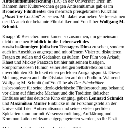
Antisemitismusforschung
(IIA) an der Universität Trier: Im
Rahmen ihrer Kulturwochen gegen Antisemitismus gab es im
Broadway Filmtheater
den mehrfach preisgekrönten Kurzfilm
„
Masel Tov Cocktail
“ zu sehen. Mit dabei war neben Vertreter:innen
der IIA auch der bekannte Filmkritiker und YouTuber
Wolfgang M.
Schmitt.
Knapp 50 Besucher:innen kamen so zusammen, um gemeinsam
nicht nur einen
Einblick in die Lebenswelt des
russischstämmigen jüdischen Teenagers Dima
zu sehen, sondern
auch im Anschluss angeregt und mit offenem Visier zu diskutieren,
Fragen zu stellen und Gedanken zu äußern. Der Film von Arkadij
Khaet und Mickey Paatzsch bat hier mit seinem bissigen,
kompromisslosen Humor, seiner stetigen Selbstreflexion und
unverblümten Ehrlichkeit einen perfekten Ausgangspunkt. Dieser
Meinung waren auch die Diskutanten auf dem Podium. Während
Wolfgang M. Schmitt (auf YouTube als
Der Filmkritiker
insbesondere für seine ideologiekritische Filmbesprechung bekannt)
vor allem auf filmische Machart und die Tradition jüdischer
Einflüsse auf das deutsche Kino einging, gaben
Lennard Schmidt
und
Maximilian Müller
Einblicke in ihr Forschungsfeld an der
Universität Trier. Antisemitismus und seinen vielen perfiden
Spielarten kann nur mit Wissensvermittlung, Aufklärung und
Kommunikation wirksam entgegengetreten werden, so ihr Fazit.