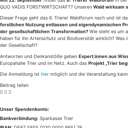
Am 22. September
findet das
6. Trierer Waldforum
in der
QUO VADIS FORSTWIRTSCHAFT? Unseren
Wald wirksam 
Dieser Frage geht das 6. Trierer Waldforum nach und ist da
forstlichen Nutzung entlassen und eigendynamischen P
der gesellschaftlichen Transformation?
Wie steht es um 
haben für ihn Artenschutz und Biodiversität wirklich? Was 
der Gesellschaft?
Antworten und Denkanstöße geben
Expert:innen aus Wis
Europahalle Trier und im Netz. Auch das
Projekt „Trier be
Die Anmeldung ist
hier
möglich und die Veranstaltung kan
Beitrag teilen
Unser Spendenkonto:
Bankverbindung:
Sparkasse Trier
IBAN:
DE67 5855 0130 0000 9851 76