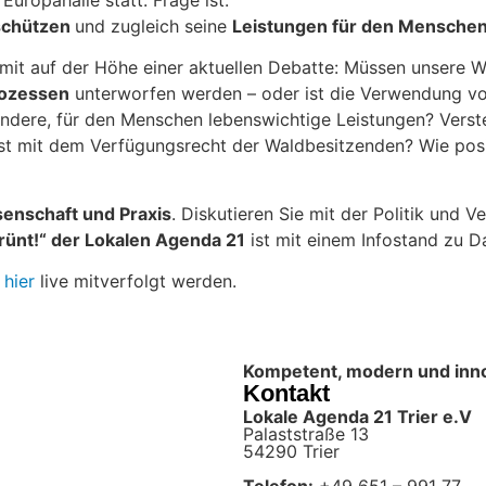
 Europahalle statt. Frage ist:
schützen
und zugleich seine
Leistungen für den Mensche
mit auf der Höhe einer aktuellen Debatte: Müssen unsere Wä
rozessen
unterworfen werden – oder ist die Verwendung vo
andere, für den Menschen lebenswichtige Leistungen? Vers
ist mit dem Verfügungsrecht der Waldbesitzenden? Wie posit
senschaft und Praxis
. Diskutieren Sie mit der Politik und 
grünt!“ der Lokalen Agenda 21
ist mit einem Infostand zu 
n
hier
live mitverfolgt werden.
Kompetent, modern und innova
Kontakt
Lokale Agenda 21 Trier e.V
Palaststraße 13
54290 Trier
Telefon:
+49 651 – 991 77