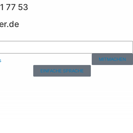
1 77 53
er.de
MITMACHEN
s
EINFACHE SPRACHE