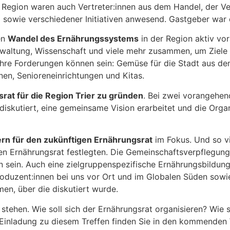
 Region waren auch Vertreter:innen aus dem Handel, der Ve
 sowie verschiedener Initiativen anwesend. Gastgeber war 
en
Wandel des Ernährungssystems
in der Region aktiv vo
 Verwaltung, Wissenschaft und viele mehr zusammen, um Ziele
. Ihre Forderungen können sein: Gemüse für die Stadt aus
inen, Senioreneinrichtungen und Kitas.
srat für die Region Trier zu gründen
. Bei zwei vorangehen
diskutiert, eine gemeinsame Vision erarbeitet und die Org
rn für den zukünftigen Ernährungsrat
im Fokus. Und so vi
en Ernährungsrat festlegten. Die Gemeinschaftsverpflegung
 sein. Auch eine zielgruppenspezifische Ernährungsbildung
Produzent:innen bei uns vor Ort und im Globalen Süden sow
en, über die diskutiert wurde.
stehen. Wie soll sich der Ernährungsrat organisieren? Wie
ne Einladung zu diesem Treffen finden Sie in den kommend