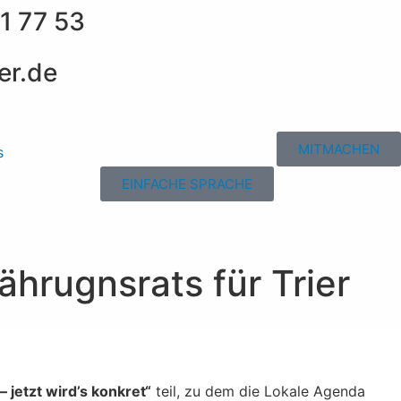
1 77 53
er.de
MITMACHEN
s
EINFACHE SPRACHE
hrugnsrats für Trier
jetzt wird’s konkret“
teil, zu dem die Lokale Agenda