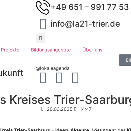
+49 651 – 991 77 53
info@la21-trier.de
Projekte
Bildungsangebote
Über uns
E
@lokaleagenda
Zukunft
 Kreises Trier-Saarburg
20.03.2025
14:47
kreis Trier-Saarbrurg – Ideen, Akteure, Lösungen
“ das
K