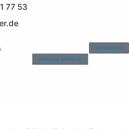
1 77 53
er.de
MITMACHEN
s
EINFACHE SPRACHE