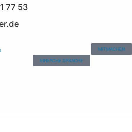
1 77 53
er.de
MITMACHEN
s
EINFACHE SPRACHE