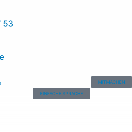
7 53
de
MITMACHEN
s
EINFACHE SPRACHE