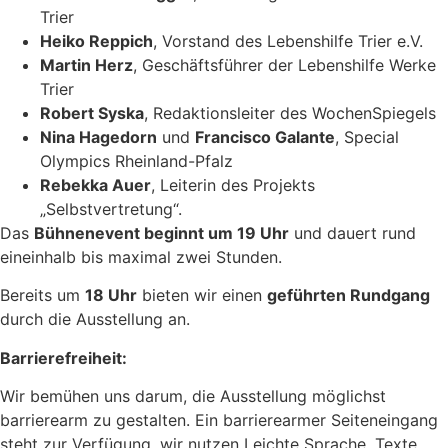
Trier
Heiko Reppich
, Vorstand des Lebenshilfe Trier e.V.
Martin Herz
, Geschäftsführer der Lebenshilfe Werke
Trier
Robert Syska
, Redaktionsleiter des WochenSpiegels
Nina Hagedorn
und
Francisco Galante
, Special
Olympics Rheinland-Pfalz
Rebekka Auer
, Leiterin des Projekts
„Selbstvertretung“.
Das
Bühnenevent beginnt um 19 Uhr
und dauert rund
eineinhalb bis maximal zwei Stunden.
Bereits um
18 Uhr
bieten wir einen
geführten Rundgang
durch die Ausstellung an.
Barrierefreiheit:
Wir bemühen uns darum, die Ausstellung möglichst
barrierearm zu gestalten. Ein barrierearmer Seiteneingang
steht zur Verfügung, wir nutzen Leichte Sprache, Texte