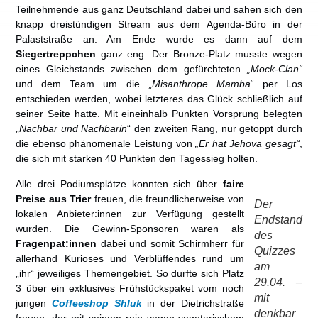
Teilnehmende aus ganz Deutschland dabei und sahen sich den
knapp dreistündigen Stream aus dem Agenda-Büro in der
Palaststraße an. Am Ende wurde es dann auf dem
Siegertreppchen
ganz eng: Der Bronze-Platz musste wegen
eines Gleichstands zwischen dem gefürchteten
„Mock-Clan“
und dem Team um die „
Misanthrope Mamba
“ per Los
entschieden werden, wobei letzteres das Glück schließlich auf
seiner Seite hatte. Mit eineinhalb Punkten Vorsprung belegten
„
Nachbar und Nachbarin
“ den zweiten Rang, nur getoppt durch
die ebenso phänomenale Leistung von
„Er hat Jehova gesagt“
,
die sich mit starken 40 Punkten den Tagessieg holten.
Alle drei Podiumsplätze konnten sich über
faire
Preise aus Trier
freuen, die freundlicherweise von
Der
lokalen Anbieter:innen zur Verfügung gestellt
Endstand
wurden. Die Gewinn-Sponsoren waren als
des
Fragenpat:innen
dabei und somit Schirmherr für
Quizzes
allerhand Kurioses und Verblüffendes rund um
am
„ihr“ jeweiliges Themengebiet. So durfte sich Platz
29.04. –
3 über ein exklusives Frühstückspaket vom noch
mit
jungen
Coffeeshop Shluk
in der Dietrichstraße
denkbar
freuen, der mit seinem rein vegan-vegetarischem