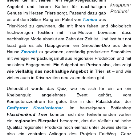
knappem
Angebot und fairem Kaffee für nachhaltigen
Podium!
Genuss im Herzen Triers sorgt. Passend dazu gab
es auf dem Silber-Rang ein Paket von
Tunico
aus
Trier-Nord zu gewinnen, die mit ihren fairen und ökologisch
hochwertigen Textilien mit Trier-Motiven beweisen, dass
nachhaltige Mode absolut am Zahn der Zeit ist. Und last but not
least gab es als Hauptgewinn ein Smoothie-Duo aus dem
Hause
Zmoobi
zu gewinnen; anständig produzierte Smoothies
mit weniger Verpackungsmüll aus regionaler Produktion und mit
sozialem Engagement. Ein Aufgebot an Preisen also, das zeigt
wie vielfältig das nachhaltige Angebot in Trier ist
– und wie
viel es auch in Krisenzeiten neu zu entdecken gibt.
Unterstützt wurde das Quiz, wie es sich für ein an ein
Kneipenquiz angelehntes Event gehört, vom
Kompetenzzentrum für gutes Bier in der Palaststraße, der
Craftprotz Kreativbierbar
. Im hauseigenen Bottleshop
Flaschenkind Trier
konnten sich die Teilnehmenden vorher
ein
regionales Bierpaket
besorgen, das die Vielfalt und hohe
Qualität regionaler Produkte noch einmal unter Beweis stellte –
also ein zentrales Anliegen des Projekts FairWeg. Ganz