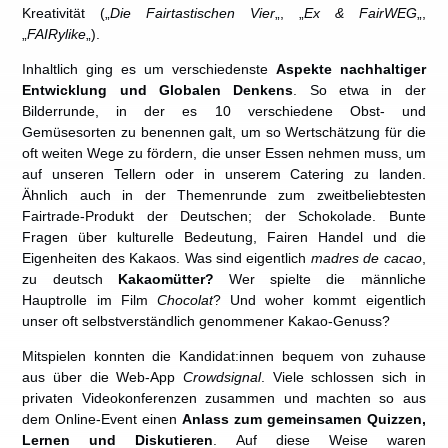
Kreativität („
Die Fairtastischen Vier
„, „
Ex & FairWEG
„,
„
FAIRylike
„).
Inhaltlich ging es um verschiedenste
Aspekte nachhaltiger
Entwicklung und Globalen Denkens
. So etwa in der
Bilderrunde, in der es 10 verschiedene Obst- und
Gemüsesorten zu benennen galt, um so Wertschätzung für die
oft weiten Wege zu fördern, die unser Essen nehmen muss, um
auf unseren Tellern oder in unserem Catering zu landen.
Ähnlich auch in der Themenrunde zum zweitbeliebtesten
Fairtrade-Produkt der Deutschen; der Schokolade. Bunte
Fragen über kulturelle Bedeutung, Fairen Handel und die
Eigenheiten des Kakaos. Was sind eigentlich
madres de cacao
,
zu deutsch
Kakaomütter?
Wer spielte die männliche
Hauptrolle im Film
Chocolat
? Und woher kommt eigentlich
unser oft selbstverständlich genommener Kakao-Genuss?
Mitspielen konnten die Kandidat:innen bequem von zuhause
aus über die Web-App
Crowdsignal
. Viele schlossen sich in
privaten Videokonferenzen zusammen und machten so aus
dem Online-Event einen
Anlass zum gemeinsamen Quizzen,
Lernen und Diskutieren
. Auf diese Weise waren