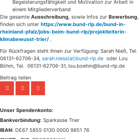
Begeisterungsfähigkeit und Motivation zur Arbeit in
einem Mitgliederverband
Die gesamte
Ausschreibung,
sowie Infos zur
Bewerbung
,
finden sich unter
https://www.bund-rlp.de/bund-in-
rheinland-pfalz/jobs-beim-bund-rlp/projektleiterin-
klimabewusst-trier/
.
Für Rückfragen steht Ihnen zur Verfügung: Sarah Nieß, Tel.
06131-62706-34,
sarah.niess(at)bund-rlp.de
oder Lou
Böhm, Tel. 06131-62706-31, lou.boehm@bund-rlp.de
Beitrag teilen
Unser Spendenkonto:
Bankverbindung:
Sparkasse Trier
IBAN:
DE67 5855 0130 0000 9851 76