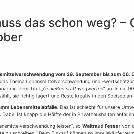
muss das schon weg? – 
ober
mittelverschwendung vom 29. September bis zum 06. 
das Thema Lebensmittelverschwendung und -wertschätzun
ar mit dem Titel „
Genießen statt wegwerfen
“ an. In ca. 9
t, sie richtig lagert und Reste kreativ in den Speiseplan e
amm Lebensmittelabfälle
. Das ist schlecht für unsere Um
 Dabei ist knapp die Hälfte der in Privathaushalten anfalle
ensmittelverschwendung leisten“, so
Waltraud Fesser
von d
liste zu schreiben.“ Beim Einkauf können so Impulskäufe ve