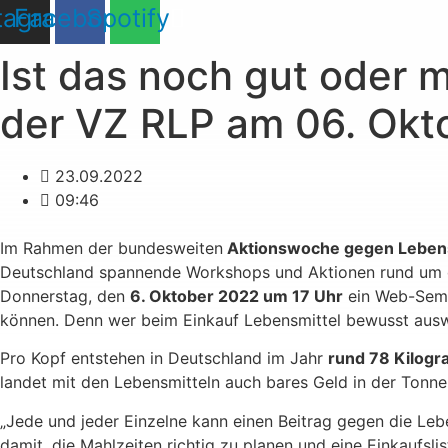
tagram
Facebook
Spotify
Ist das noch gut oder 
der VZ RLP am 06. Okt
23.09.2022
09:46
Im Rahmen der bundesweiten
Aktionswoche gegen Lebens
Deutschland spannende Workshops und Aktionen rund um 
Donnerstag, den
6. Oktober 2022 um 17 Uhr
ein Web-Semin
können. Denn wer beim Einkauf Lebensmittel bewusst auswähl
Pro Kopf entstehen in Deutschland im Jahr
rund 78 Kilogr
landet mit den Lebensmitteln auch bares Geld in der Tonne.
„Jede und jeder Einzelne kann einen Beitrag gegen die Leb
damit, die Mahlzeiten richtig zu planen und eine Einkaufs