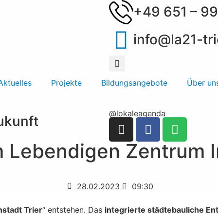
+49 651 – 99
info@la21-tri
Aktuelles
Projekte
Bildungsangebote
Über un
@lokaleagenda
Zukunft
 Lebendigen Zentrum I
e
28.02.2023
09:30
nstadt Trier
“ entstehen. Das
integrierte städtebauliche E