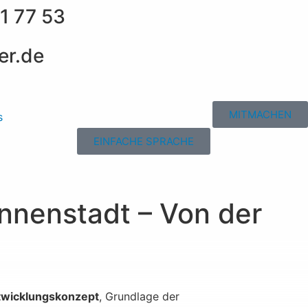
1 77 53
er.de
MITMACHEN
s
EINFACHE SPRACHE
nnenstadt – Von der
ntwicklungskonzept
, Grundlage der