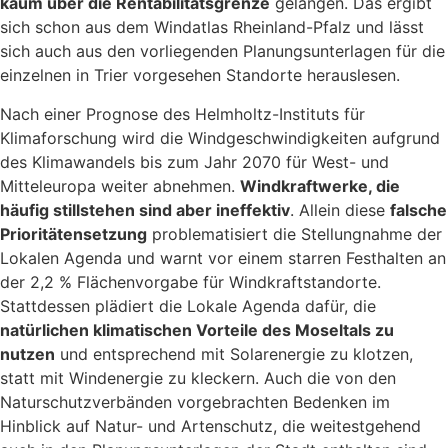
kaum über die Rentabilitätsgrenze
gelangen. Das ergibt
sich schon aus dem Windatlas Rheinland-Pfalz und lässt
sich auch aus den vorliegenden Planungsunterlagen für die
einzelnen in Trier vorgesehen Standorte herauslesen.
Nach einer Prognose des Helmholtz-Instituts für
Klimaforschung wird die Windgeschwindigkeiten aufgrund
des Klimawandels bis zum Jahr 2070 für West- und
Mitteleuropa weiter abnehmen.
Windkraftwerke, die
häufig stillstehen sind aber ineffektiv
. Allein diese
falsche
Prioritätensetzung
problematisiert die Stellungnahme der
Lokalen Agenda und warnt vor einem starren Festhalten an
der 2,2 % Flächenvorgabe für Windkraftstandorte.
Stattdessen plädiert die Lokale Agenda dafür, die
natürlichen klimatischen Vorteile des Moseltals zu
nutzen
und entsprechend mit Solarenergie zu klotzen,
statt mit Windenergie zu kleckern. Auch die von den
Naturschutzverbänden vorgebrachten Bedenken im
Hinblick auf Natur- und Artenschutz, die weitestgehend