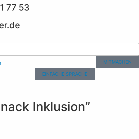
1 77 53
er.de
MITMACHEN
s
EINFACHE SPRACHE
nack Inklusion”