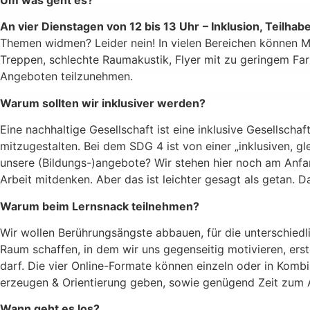
Um was geht es?
An vier Dienstagen von 12 bis 13 Uhr
– Inklusion, Teilhabe
Themen widmen? Leider nein! In vielen Bereichen können Me
Treppen, schlechte Raumakustik, Flyer mit zu geringem Far
Angeboten teilzunehmen.
Warum sollten wir inklusiver werden?
Eine nachhaltige Gesellschaft ist eine inklusive Gesellsch
mitzugestalten. Bei dem SDG 4 ist von einer „inklusiven, g
unsere (Bildungs-)angebote? Wir stehen hier noch am Anfan
Arbeit mitdenken. Aber das ist leichter gesagt als getan. 
Warum beim Lernsnack teilnehmen?
Wir wollen Berührungsängste abbauen, für die unterschiedlic
Raum schaffen, in dem wir uns gegenseitig motivieren, ers
darf. Die vier Online-Formate können einzeln oder in Komb
erzeugen & Orientierung geben, sowie genügend Zeit zum 
Wann geht es los?