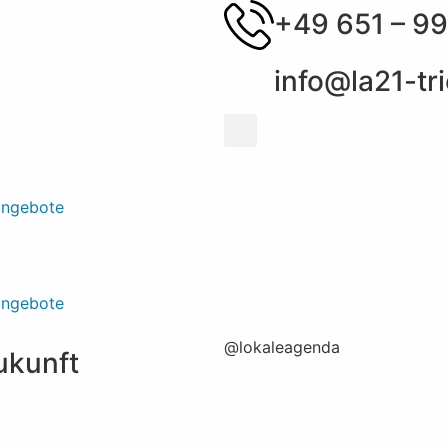
+49 651 – 99
info@la21-tri
angebote
angebote
@lokaleagenda
Zukunft