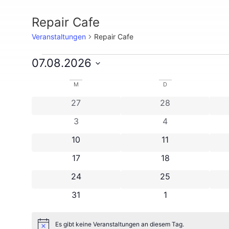
Repair Cafe
Veranstaltungen
Repair Cafe
07.08.2026
Datum
wählen.
Kalender
M
D
0 Veranstaltungen
0 Veranstaltunge
27
28
von
0 Veranstaltungen
0 Veranstaltunge
3
4
Veranstaltungen
0 Veranstaltungen
0 Veranstaltunge
10
11
0 Veranstaltungen
0 Veranstaltunge
17
18
0 Veranstaltungen
0 Veranstaltunge
24
25
0 Veranstaltungen
0 Veranstaltunge
31
1
Es gibt keine Veranstaltungen an diesem Tag.
Hinweis