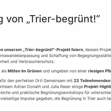
 von „Trier-begrünt!“
on unserem „
Trier-begrünt!
“-Projekt feiern
, dessen Projek
 Klimawandelanpassung und Schaffung von Begegnungsstätten
erheit und Verbraucherschutz.
, als
Mitten im Grünen
und umgeben von einer
riesigen Pfl
afür den perfekten Ort! Gemeinsam mit
23 Teilnehmenden
ktteam Adrian Donath und Julia Raser einige
Projekt-Highli
iche und praktische Begrünungsworkshops für unterschiedl
elseitige Impulse gegeben, die Begrünung in Trier auch lan
Begrünt-Exkursion mit Sanierungsmanager Hendrik
Wisbar und Azubis der BBS für Wein- und Gartenbau