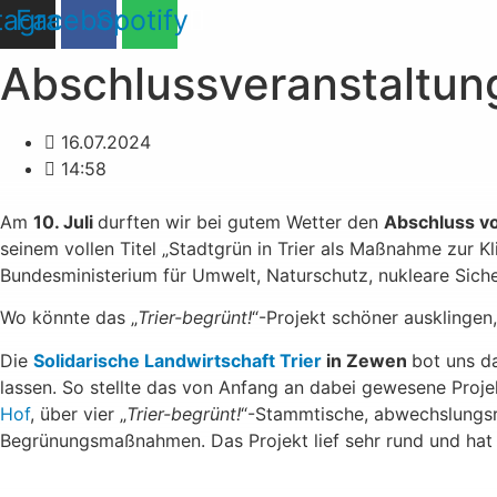
tagram
Facebook
Spotify
Abschlussveranstaltung
16.07.2024
14:58
Am
10. Juli
durften wir bei gutem Wetter den
Abschluss v
seinem vollen Titel „Stadtgrün in Trier als Maßnahme zur
Bundesministerium für Umwelt, Naturschutz, nukleare Sich
Wo könnte das „
Trier-begrünt!
“-Projekt schöner ausklingen
Die
Solidarische Landwirtschaft Trier
in Zewen
bot uns d
lassen. So stellte das von Anfang an dabei gewesene Proje
Hof
, über vier „
Trier-begrünt!
“-Stammtische, abwechslungsre
Begrünungsmaßnahmen. Das Projekt lief sehr rund und hat vi
Trier-begrünt!-Stammtisch beim Bösen