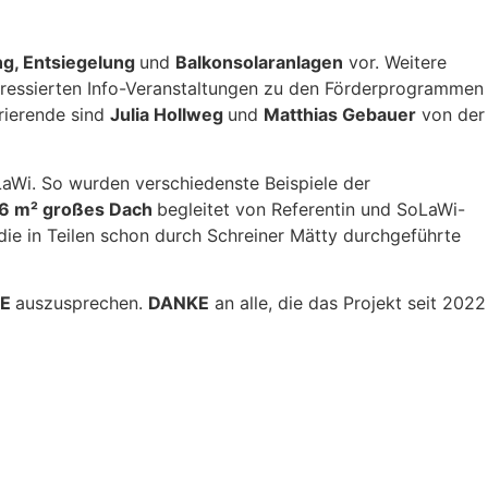
g, Entsiegelung
und
Balkonsolaranlagen
vor. Weitere
nteressierten Info-Veranstaltungen zu den Förderprogrammen
rierende sind
Julia Hollweg
und
Matthias Gebauer
von der
aWi. So wurden verschiedenste Beispiele der
6 m² großes Dach
begleitet von Referentin und SoLaWi-
 die in Teilen schon durch Schreiner Mätty durchgeführte
KE
auszusprechen.
DANKE
an alle, die das Projekt seit 2022
Trockenheitsangepasste Pflanzbeispiele