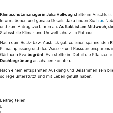
Erstes Netzwerktreffen im Hotel Deutscher Hof
Klimaschutzmanagerin Julia Hollweg
stellte im Anschluss
Informationen und genaue Details dazu finden Sie
hier
. Neb
und zum Antragsverfahren an.
Auftakt ist am Mittwoch, de
Stabsstelle Klima- und Umweltschutz im Rathaus.
Nach dem Rück- bzw. Ausblick gab es einen spannenden
R
Klimaanpassung und des Wasser- und Ressourcensparens im
Gärtnerin Eva
begrünt
. Eva stellte im Detail die Pflanzen
Dachbegrünung
anschauen konnten.
Nach einem entspannten Ausklang und Beisammen sein blieb
so rege unterstützt und mit Leben gefüllt haben.
Ein neu begrüntes Dach
Rundgang durch den Solawi-Garten
Beitrag teilen